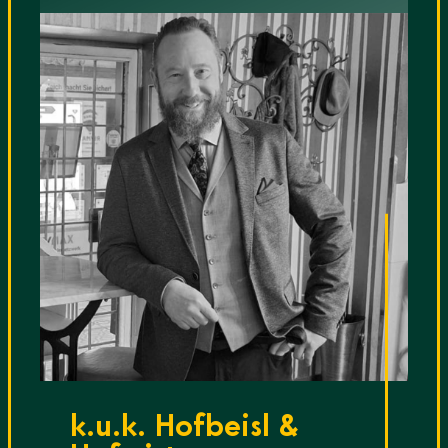
k.u.k. Hofbeisl &